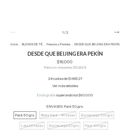
1
/
2
Inicio
.
BLENDS DE TÉ
.
Frescos y Florales
.
DESDE QUE BEIJING ERA PEKÍN
DESDE QUE BEIJING ERA PEKÍN
$16.000
Precio sin impuestos
$13.223,14
24
cuotas de
$1.465,27
Ver más detalles
Envío gratis
superando los
$90.000
ENVASES:
Pack 50 grs.
Pack 50 grs.
Black Pack - 40 tazas
Eco recarga 100 grs
Lata 50 tazas
Eco recarga 50 grs
Pack 100 grs.