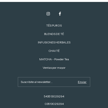
TÉS PUROS
BLENDS DE TÉ
INFUSIONES HERBALES
CHAI TÉ
MATCHA - Powder Tea
Ventas por mayor
543513029294
03513029294