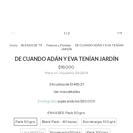
1
/
2
Inicio
.
BLENDS DE TÉ
.
Frescos y Florales
.
DE CUANDO ADÁN Y EVA TENÍAN
JARDÍN
DE CUANDO ADÁN Y EVA TENÍAN JARDÍN
$16.000
Precio sin impuestos
$13.223,14
24
cuotas de
$1.465,27
Ver más detalles
Envío gratis
superando los
$90.000
ENVASES:
Pack 50 grs.
Pack 50 grs.
Black Pack - 40 tazas
Eco recarga 100 grs
Lata 50 tazas
Eco recarga 50 grs
Pack 100 grs.