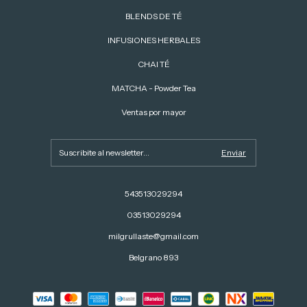
BLENDS DE TÉ
INFUSIONES HERBALES
CHAI TÉ
MATCHA - Powder Tea
Ventas por mayor
543513029294
03513029294
milgrullaste@gmail.com
Belgrano 893