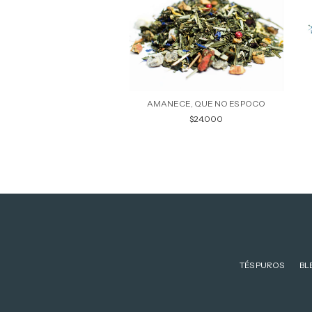
EARL GREY
AMANECE, QUE NO ES POCO
$16.000
$24.000
TÉS PUROS
BL