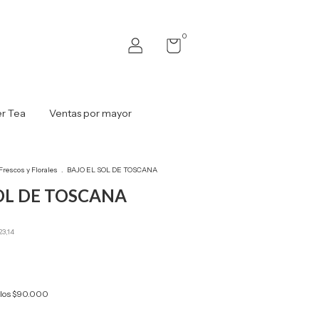
0
r Tea
Ventas por mayor
Frescos y Florales
.
BAJO EL SOL DE TOSCANA
OL DE TOSCANA
23,14
los
$90.000