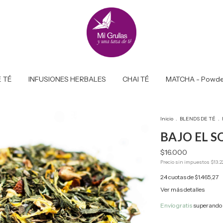
 TÉ
INFUSIONES HERBALES
CHAI TÉ
MATCHA - Powde
Inicio
.
BLENDS DE TÉ
.
BAJO EL S
$16.000
Precio sin impuestos
$13.2
24
cuotas de
$1.465,27
Ver más detalles
Envío gratis
superando 