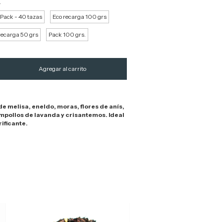
.
 Pack - 40 tazas
Eco recarga 100 grs
recarga 50 grs
Pack 100 grs.
e melisa, eneldo, moras, flores de anís,
impollos de lavanda y crisantemos. Ideal
ificante.