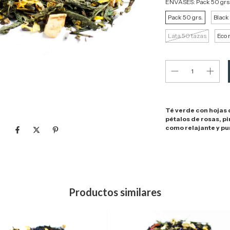
ENVASES:
Pack 50 grs
Pack 50 grs.
Black
Lata 50 tazas
Eco 
Té verde con hojas d
pétalos de rosas, p
como relajante y pur
Productos similares