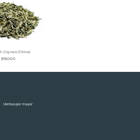
Org nico (China)
$16.000
Ventas por mayor