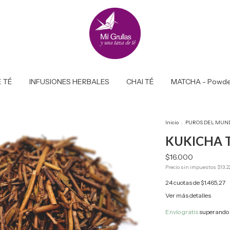
 TÉ
INFUSIONES HERBALES
CHAI TÉ
MATCHA - Powde
Inicio
.
PUROS DEL MUN
KUKICHA To
$16.000
Precio sin impuestos
$13.2
24
cuotas de
$1.465,27
Ver más detalles
Envío gratis
superando 