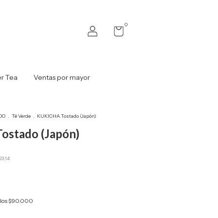
0
r Tea
Ventas por mayor
DO
.
Té Verde
.
KUKICHA Tostado (Japón)
stado (Japón)
23,14
los
$90.000