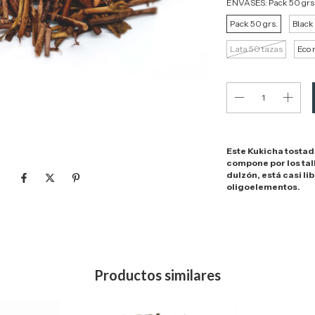
ENVASES:
Pack 50 grs
Pack 50 grs.
Black
Lata 50 tazas
Eco 
Este Kukicha tostad
compone por los tall
dulzón, está casi li
oligoelementos.
Productos similares