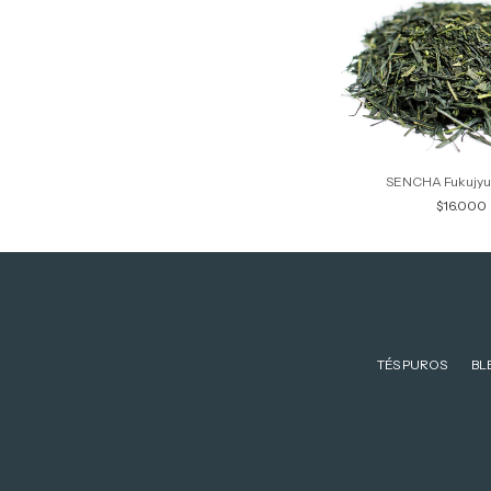
SENCHA Fukujyu 
$16.000
TÉS PUROS
BL