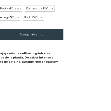
.
 Pack - 40 tazas
Eco recarga 100 grs
recarga 50 grs
Pack 100 grs.
o japonés de cultivo orgánico se
os de la planta. De sabor intenso y
bre de cafeína, aunque rico en calcio y