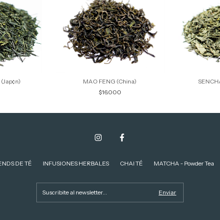
(Jap¢n)
MAO FENG (China)
SENCHA 
$16.000
ENDS DE TÉ
INFUSIONES HERBALES
CHAI TÉ
MATCHA - Powder Tea