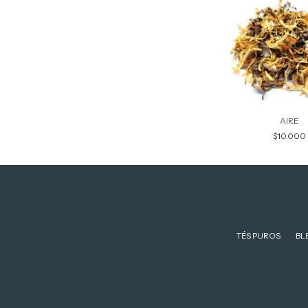
AIRE
$10.000
TÉS PUROS
BL