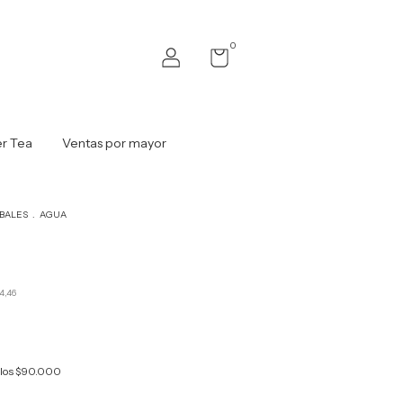
0
r Tea
Ventas por mayor
BALES
.
AGUA
4,46
los
$90.000