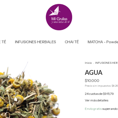
 TÉ
INFUSIONES HERBALES
CHAI TÉ
MATCHA - Powde
Inicio
.
INFUSIONES HER
AGUA
$10.000
Precio sin impuestos
$8.26
24
cuotas de
$915,79
Ver más detalles
Envío gratis
superando 