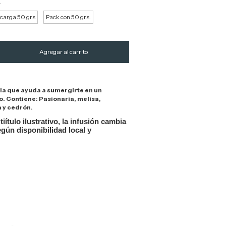
.
ecarga 50 grs
Pack con 50 grs.
la que ayuda a sumergirte en un
 Contiene: Pasionaria, melisa,
 y cedrón.
tiítulo ilustrativo, la infusión cambia
gún disponibilidad local y